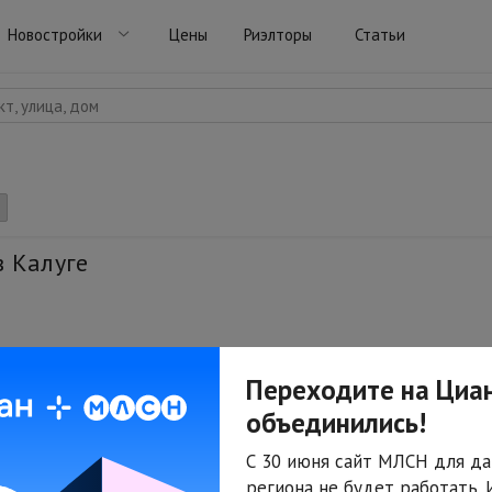
Новостройки
Цены
Риэлторы
Статьи
т, улица, дом
в Калуге
Переходите на Циан
объединились!
С 30 июня сайт МЛСН для да
региона не будет работать.