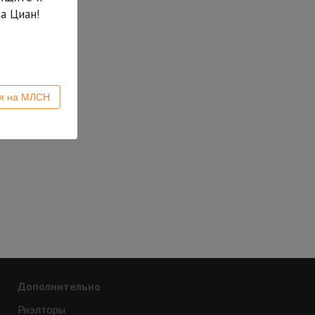
а Циан!
ся на МЛСН
Дополнительно
Риэлторы