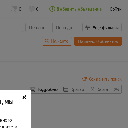
0
0
Добавить объявление
Войти
Еще фильтры
На карте
Найдено 0 объектов
Сохранить поиск
Подробно
Кратко
Карта
×
, мы
нного
 Ищите и