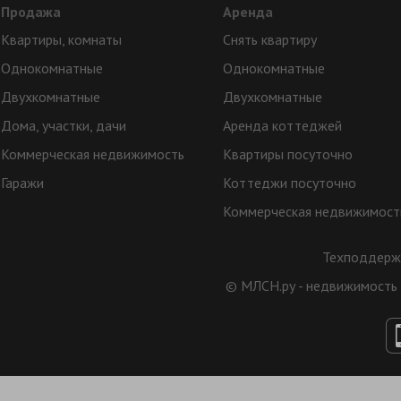
Продажа
Аренда
Квартиры, комнаты
Снять квартиру
Однокомнатные
Однокомнатные
Двухкомнатные
Двухкомнатные
Дома, участки, дачи
Аренда коттеджей
Коммерческая недвижимость
Квартиры посуточно
Гаражи
Коттеджи посуточно
Коммерческая недвижимост
Техподдерж
© МЛСН.ру - недвижимость