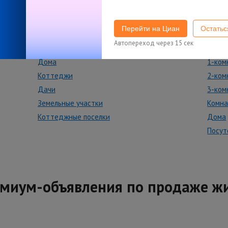
Перейти на Циан
Остать
Купить дом, участок
Снят
Автопереход через
14
сек
Дома
1-ком
Коттеджи
2-ком
Дачи
3-ком
Земельные участки
Комн
Коттеджные поселки
Дома
Посут
миум-объявления по продаже ж