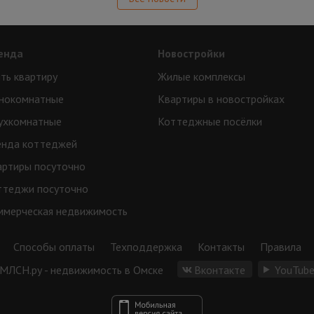
енда
Новостройки
ть квартиру
Жилые комплексы
нокомнатные
Квартиры в новостройках
ухкомнатные
Коттеджные посёлки
енда коттеджей
артиры посуточно
ттеджи посуточно
ммерческая недвижимость
Способы оплаты
Техподдержка
Контакты
Правила
МЛСН.ру - недвижимость в Омске
Вконтакте
YouTub