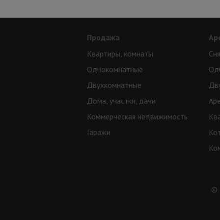
Продажа
Ар
Квартиры, комнаты
Сня
Однокомнатные
Од
Двухкомнатные
Дв
Дома, участки, дачи
Ар
Коммерческая недвижимость
Кв
Гаражи
Ко
Ко
© 