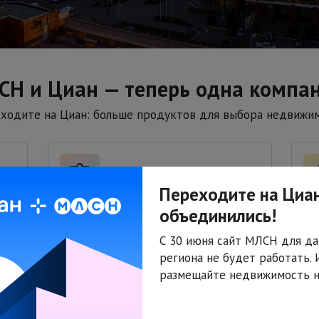
СН и Циан — теперь одна компан
ходите на Циан: больше продуктов для выбора недвижи
Переходите на Циан
объединились!
Подбор риелтора
Оц
Риелтор поможет купить или
Ра
С 30 июня сайт МЛСН для да
продать любую недвижимость
ос
региона не будет работать.
размещайте недвижимость н
Оставить заявку