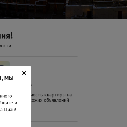
ия!
мости
×
, мы
енка квартиры
ссчитаем стоимость квартиры на
нного
нове тысяч похожих объявлений
 Ищите и
а Циан!
Оценить