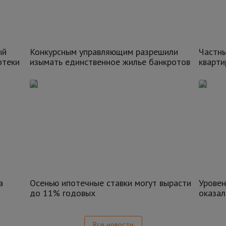
ый
Конкурсным управляющим разрешили
Частн
отеки
изымать единственное жилье банкротов
кварт
а
Осенью ипотечные ставки могут вырасти
Уровен
до 11% годовых
оказал
Все новости