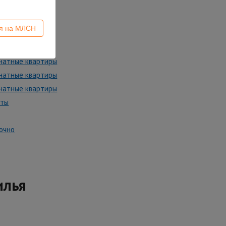
ся на МЛСН
ь квартиру
натные квартиры
натные квартиры
натные квартиры
аты
очно
илья