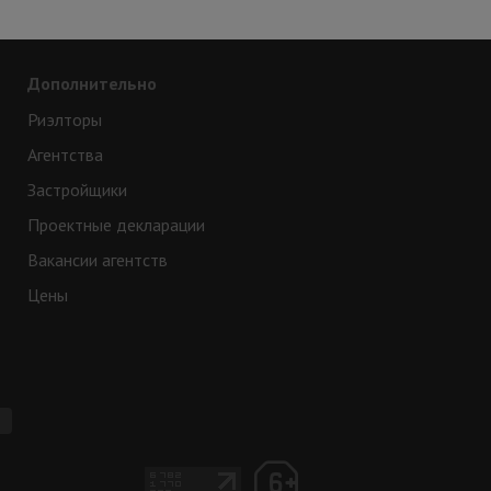
Дополнительно
Риэлторы
Агентства
Застройщики
Проектные декларации
Вакансии агентств
Цены
e