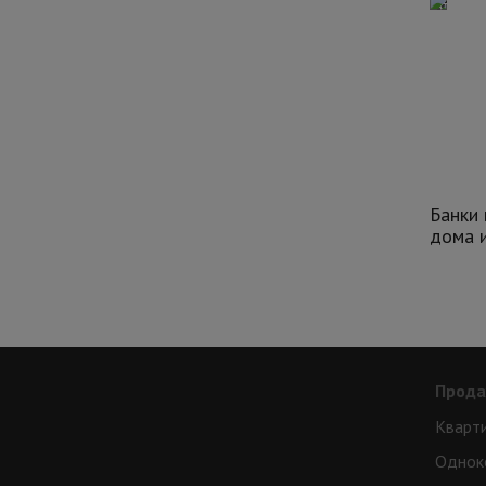
Банки 
дома и
Прод
Кварт
Однок