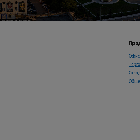
Про
Офис
Торг
Скла
Обще